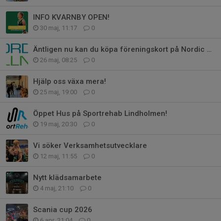
INFO KVARNBY OPEN!
30 maj, 11:17
0
Äntligen nu kan du köpa föreningskort på Nordic Wellness
26 maj, 08:25
0
Hjälp oss växa mera!
25 maj, 19:00
0
Öppet Hus på Sportrehab Lindholmen!
19 maj, 20:30
0
Vi söker Verksamhetsutvecklare
12 maj, 11:55
0
Nytt klädsamarbete
4 maj, 21:10
0
Scania cup 2026
6 apr, 21:04
0