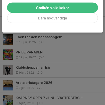
Godkänn alla kakor
Tidigare nyheter
Bara nödvändiga
Kungsbacka Cup 4-6 september
2 aug, 09:00
0
Tack för den här säsongen!
13 jun, 11:26
0
PRIDE PARADEN
12 jun, 19:07
0
Klubbshoppen är här
9 jun, 21:22
0
Årets pristagare 2026
7 jun, 18:00
2
KVARNBY OPEN 7 JUNI - VÄSTERBERG!!!
6 jun, 12:30
0