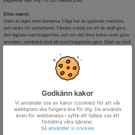
pågående våld ring 112 och tillkalla polis.
Efter match:
Stäm av läget med domarna, fråga hur de upplevde matchen,
och tacka för samarbetet. Påminn också om att de skall göra
den digitala matchrapporten, och om det finns behöv även göra
anmälan i samband med att matchrapporten görs. Stäm av med
båda lagens ledare hur de upplevde matchen ur ett fair play-
perspektiv, tacka för god match.
Westras Tävlingsjour
Michael Malm, Kanslichef, 0704-402713
Ludvig Oom, Domarutskottets ordförande, 0708-828003
Lisa Ekholm, Tävlingsansvarig Distriktsstyrelsen, 0762-890226
Godkänn kakor
Vi använder oss av kakor (cookies) för att vår
LYCKA TILL!!
webbplats ska fungera bra för dig. De används
även för webbanalys i syfte att hjälpa oss att
Dela nyhet
förbättra våra tjänster.
Så använder vi cookies