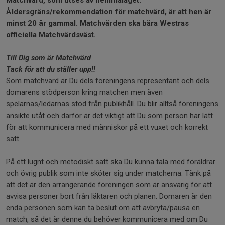
Åldersgräns/rekommendation för matchvärd, är att hen är
minst 20 år gammal. Matchvärden ska bära Westras
officiella Matchvärdsväst.
Till Dig som är Matchvärd
Tack för att du ställer upp!!
Som matchvärd är Du dels föreningens representant och dels
domarens stödperson kring matchen men även
spelarnas/ledarnas stöd från publikhåll. Du blir alltså föreningens
ansikte utåt och därför är det viktigt att Du som person har lätt
för att kommunicera med människor på ett vuxet och korrekt
sätt.
På ett lugnt och metodiskt sätt ska Du kunna tala med föräldrar
och övrig publik som inte sköter sig under matcherna. Tänk på
att det är den arrangerande föreningen som är ansvarig för att
avvisa personer bort från läktaren och planen. Domaren är den
enda personen som kan ta beslut om att avbryta/pausa en
match, så det är denne du behöver kommunicera med om Du