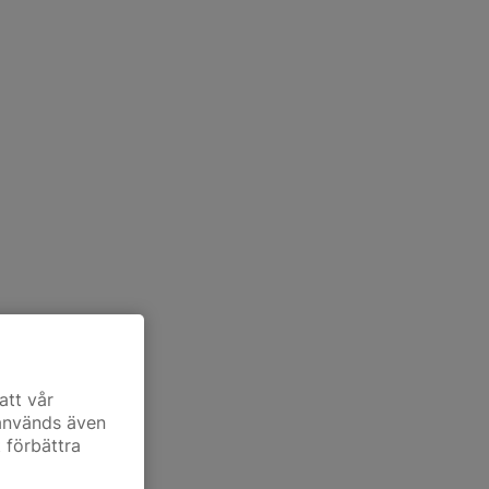
att vår
 används även
t förbättra