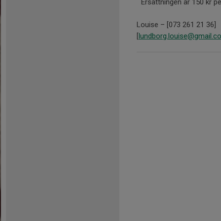
Ersättningen är 150 kr p
Louise – [073 261 21 36]
[
lundborg.louise@gmail.c