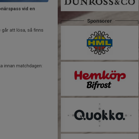
ionärspass vid en
Sponsorer
 går att lösa, så finns
cka innan matchdagen: