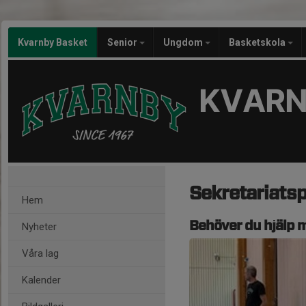
Kvarnby Basket
Senior
Ungdom
Basketskola
KVARN
Sekretariats
Hem
Behöver du hjälp m
Nyheter
Våra lag
Kalender