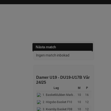
Nästa match
Ingen match inbokad
Damer U19 - DU19-U17B Vår
24/25
Lag
M
P
1. Basketklubben Marbo Svart
10
16
2. Högsbo Basket F10
10
12
3. Kvarnby Basket F08
10
12