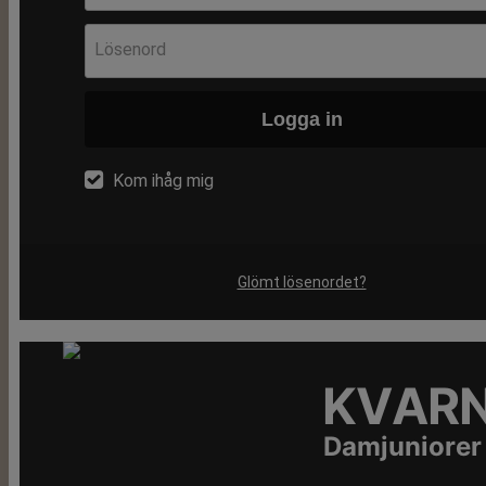
Lösenord
Logga in
Kom ihåg mig
Glömt lösenordet?
KVARN
Damjuniorer