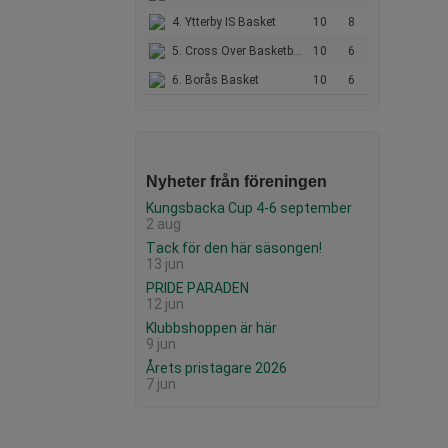
4. Ytterby IS Basket
10
8
5. Cross Over Basketball Academy Club
10
6
6. Borås Basket
10
6
Nyheter från föreningen
Kungsbacka Cup 4-6 september
2 aug
Tack för den här säsongen!
13 jun
PRIDE PARADEN
12 jun
Klubbshoppen är här
9 jun
Årets pristagare 2026
7 jun