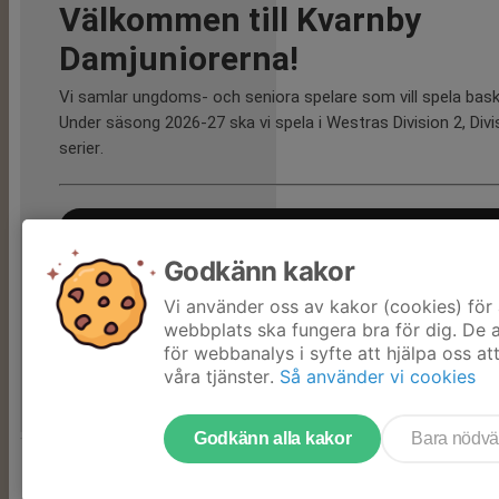
Välkommen till Kvarnby
Damjuniorerna!
Vi samlar ungdoms- och seniora spelare som vill spela bask
Under säsong 2026-27 ska vi spela i Westras Division 2, Div
serier.
Distriktfunktionärsutbildning
Godkänn kakor
Vi använder oss av kakor (cookies) för 
webbplats ska fungera bra för dig. De
för webbanalys i syfte att hjälpa oss at
våra tjänster.
Så använder vi cookies
Godkänn alla kakor
Bara nödvä
Tjäna pengar till laget