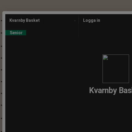
Kvarnby Basket
Logga in
Senior
Kvarnby Lions
Herrar Div 2
Damjuniorer
Div 3 Damer
Kvarnby Bas
Herrar Motion
Lions-Arr-Grupp
Ungdom
DU17 F-2010