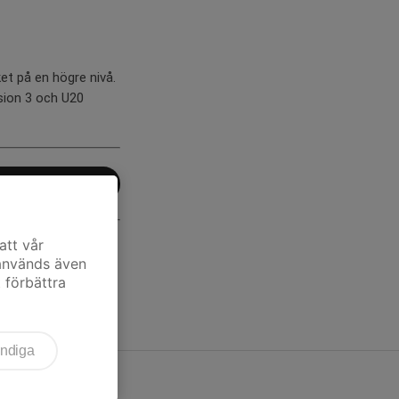
et på en högre nivå.
ision 3 och U20
att vår
 används även
t förbättra
ndiga