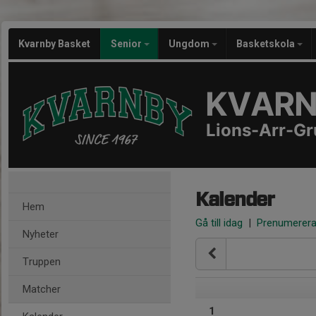
Kvarnby Basket
Senior
Ungdom
Basketskola
KVARN
Lions-Arr-G
Kalender
Hem
Gå till idag
|
Prenumerer
Nyheter
Truppen
Matcher
1