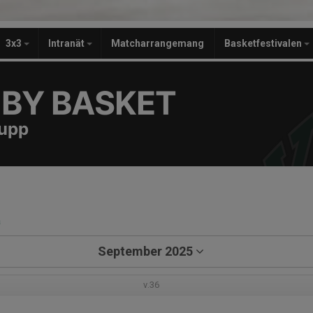
3x3
Intranät
Matcharrangemang
Basketfestivalen
BY BASKET
rupp
a
September 2025
v.36