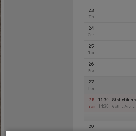
23
Tis
24
Ons
25
Tor
26
Fre
27
Lör
28
11:30
Statistik o
14:30
Sön
Gothia Arena
29
Mån