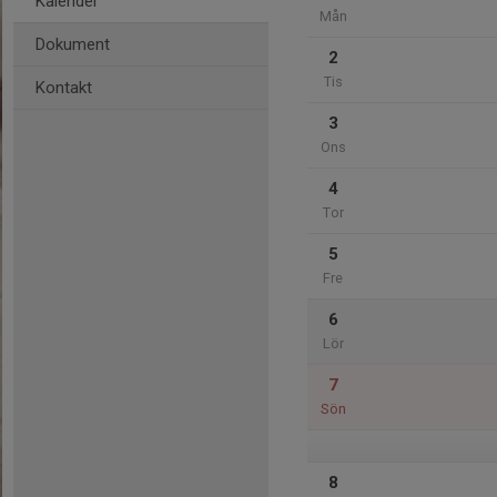
Kalender
Mån
Dokument
2
Tis
Kontakt
3
Ons
4
Tor
5
Fre
6
Lör
7
Sön
8