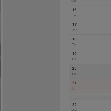
Mån
16
Tis
17
Ons
18
Tor
19
Fre
20
Lör
21
Sön
22
Mån