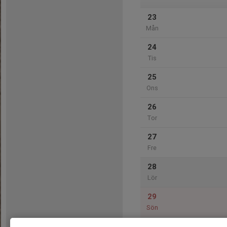
23
Mån
24
Tis
25
Ons
26
Tor
27
Fre
28
Lör
29
Sön