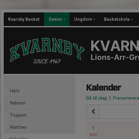
Kvarnby Basket
Senior
Ungdom
Basketskola
KVARN
Lions-Arr-G
Kalender
Hem
Gå till idag
|
Prenumerer
Nyheter
Truppen
Matcher
1
Sön