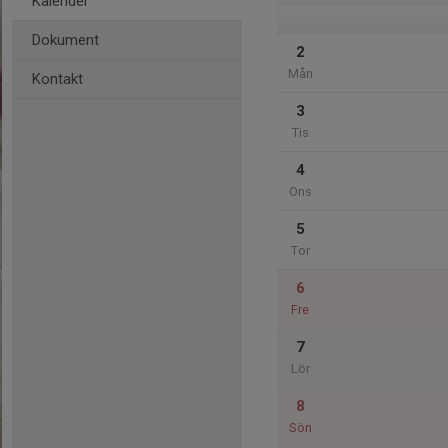
Kalender
Dokument
2
Mån
Kontakt
3
Tis
4
Ons
5
Tor
6
Fre
7
Lör
8
Sön