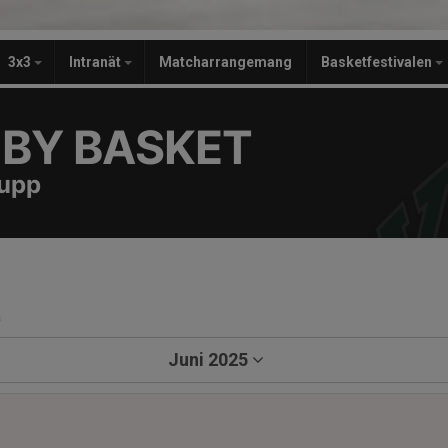
3x3
Intranät
Matcharrangemang
Basketfestivalen
BY BASKET
rupp
a
Juni 2025