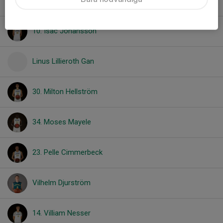
Hugo Lundgren
10. Isac Johansson
Linus Lillieroth Gan
30. Milton Hellström
34. Moses Mayele
23. Pelle Cimmerbeck
Vilhelm Djurström
14. Villiam Nesser