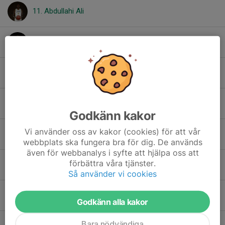
11. Abdullahi Ali
22. Arvid Liljeberg
David Touré
24. Edvin Svendsen
Godkänn kakor
Vi använder oss av kakor (cookies) för att vår
5. Elis Selin
webbplats ska fungera bra för dig. De används
även för webbanalys i syfte att hjälpa oss att
förbättra våra tjänster.
50. Erik Bitvai
Så använder vi cookies
27. Filip Giotas
Godkänn alla kakor
Bara nödvändiga