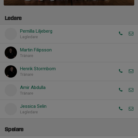
Ledare
Pernilla Liljeberg
Lagledare
Martin Filipsson
Tränare
Henrik Stormbom
Tränare
Amir Abdulla
Tränare
Jessica Selin
Lagledare
Spelare