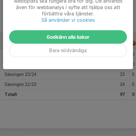
webbplats ska fungera bra för dig. De används
Ålder
19 år
även för webbanalys i syfte att hjälpa oss att
förbättra våra tjänster.
Så använder vi cookies
Godkänn alla kakor
ALLA SERIER
ALLA ÅR
Bara nödvändiga
Säsongen 25/26
15
0
Säsongen 24/25
35
0
Säsongen 23/24
23
0
Säsongen 22/23
24
0
Totalt
97
0