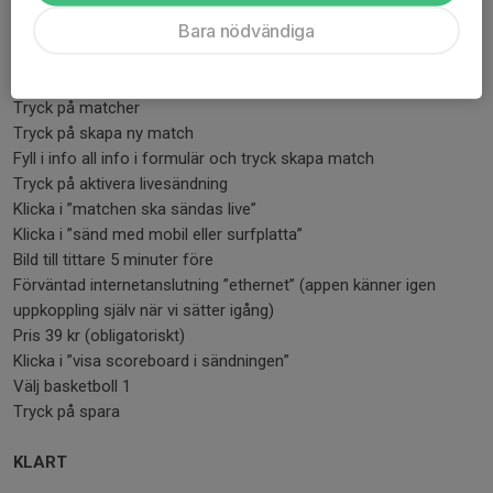
måste vara admin för att göra det.
Bara nödvändiga
Gå in på ditt lags kanal
Tryck på admin
Tryck på matcher
Tryck på skapa ny match
Fyll i info all info i formulär och tryck skapa match
Tryck på aktivera livesändning
Klicka i ”matchen ska sändas live”
Klicka i ”sänd med mobil eller surfplatta”
Bild till tittare 5 minuter före
Förväntad internetanslutning ”ethernet” (appen känner igen
uppkoppling själv när vi sätter igång)
Pris 39 kr (obligatoriskt)
Klicka i ”visa scoreboard i sändningen”
Välj basketboll 1
Tryck på spara
KLART