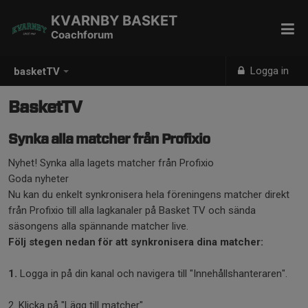
KVARNBY BASKET
Coachforum
Logga in
basketTV
BasketTV
Synka alla matcher från Profixio
Nyhet! Synka alla lagets matcher från Profixio
Goda nyheter
Nu kan du enkelt synkronisera hela föreningens matcher direkt
från Profixio till alla lagkanaler på Basket TV och sända
säsongens alla spännande matcher live.
Följ stegen nedan för att synkronisera dina matcher:
1.
Logga in på din kanal och navigera till "Innehållshanteraren".
2. Klicka på "Lägg till matcher"