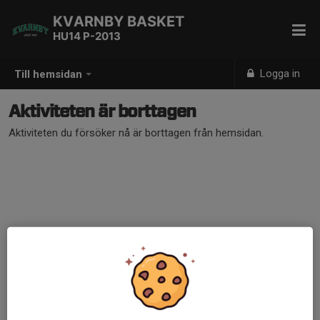
KVARNBY BASKET
HU14 P-2013
Logga in
Till hemsidan
Aktiviteten är borttagen
Aktiviteten du försöker nå är borttagen från hemsidan.