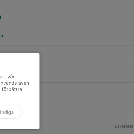
d
an
d
att vår
 används även
t förbättra
ändiga
Levererat