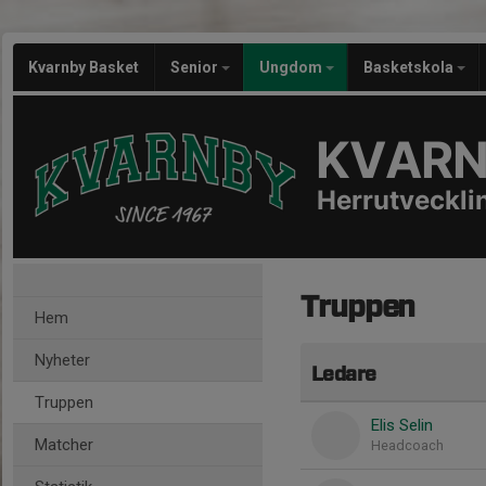
Kvarnby Basket
Senior
Ungdom
Basketskola
KVARN
Herrutveckli
Truppen
Hem
Nyheter
Ledare
Truppen
Elis Selin
Matcher
Headcoach