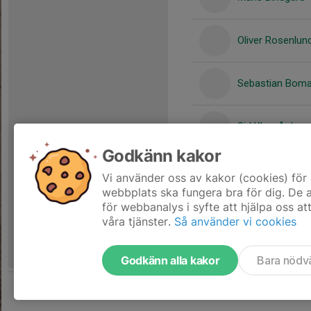
Oliver Rosenlun
Sebastian Bom
Sid Klevgård
Godkänn kakor
Vincent Tistran
Vi använder oss av kakor (cookies) för 
webbplats ska fungera bra för dig. De
för webbanalys i syfte att hjälpa oss at
våra tjänster.
Så använder vi cookies
Godkänn alla kakor
Bara nödv
Tjäna pengar till laget