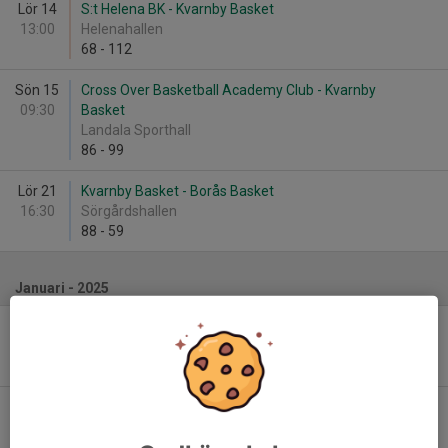
Lör 14
S:t Helena BK - Kvarnby Basket
13:00
Helenahallen
68
-
112
Sön 15
Cross Over Basketball Academy Club - Kvarnby
09:30
Basket
Landala Sporthall
86
-
99
Lör 21
Kvarnby Basket - Borås Basket
16:30
Sörgårdshallen
88
-
59
Januari - 2025
Sön 12
Lerum Basket - Kvarnby Basket
16:30
Lerums Arena C
75
-
104
Tis 28
Kvarnby Basket - KFUK-KFUM Göteborg
20:00
Sörgårdshallen
95
-
76