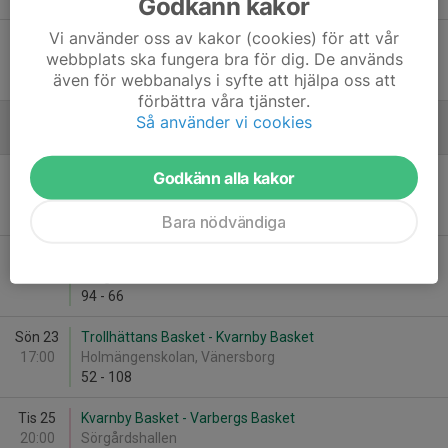
Godkänn kakor
Vi använder oss av kakor (cookies) för att vår
Fre 31
Norrby Basket - Kvarnby Basket
webbplats ska fungera bra för dig. De används
20:00
Almåshallen, Borås
även för webbanalys i syfte att hjälpa oss att
67
-
96
förbättra våra tjänster.
Så använder vi cookies
Februari - 2025
Sön 2
Kvarnby Basket - Lerum Basket
Godkänn alla kakor
15:30
Sörgårdshallen
115
-
69
Bara nödvändiga
Lör 22
Kvarnby Basket - Kortedala Basket
14:30
Sörgårdshallen
94
-
66
Sön 23
Trollhättans Basket - Kvarnby Basket
17:00
Holmängenskolan, Vänersborg
52
-
108
Tis 25
Kvarnby Basket - Varbergs Basket
20:00
Sörgårdshallen