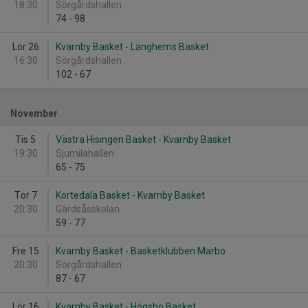
18:30
Sörgårdshallen
74
-
98
Lör 26
Kvarnby Basket - Länghems Basket
16:30
Sörgårdshallen
102
-
67
November
Tis 5
Västra Hisingen Basket - Kvarnby Basket
19:30
Sjumilahallen
65
-
75
Tor 7
Kortedala Basket - Kvarnby Basket
20:30
Gärdsåsskolan
59
-
77
Fre 15
Kvarnby Basket - Basketklubben Marbo
20:30
Sörgårdshallen
87
-
67
Lör 16
Kvarnby Basket - Högsbo Basket