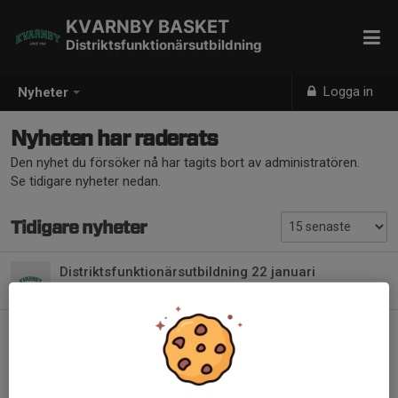
KVARNBY BASKET
Distriktsfunktionärsutbildning
Logga in
Nyheter
Nyheten har raderats
Den nyhet du försöker nå har tagits bort av administratören.
Se tidigare nyheter nedan.
Tidigare nyheter
Distriktsfunktionärsutbildning 22 januari
14 jan, 21:45
0