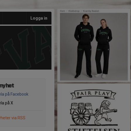
Logga in
 nyhet
la på Facebook
la på X
heter via RSS