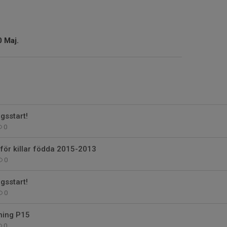
0 Maj.
gsstart!
0
för killar födda 2015-2013
0
gsstart!
0
ning P15
0