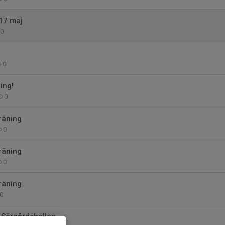
17 maj
0
0
ing!
0
räning
0
räning
0
räning
0
i Sörgårdshallen