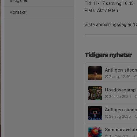
Bildgalleri
Tid: 11-17 samling 10.45
Plats: Aktiviteten
Kontakt
Sista anmälningsdag är
1
Tidigare nyheter
Äntligen säson
2 aug, 12:40
Höstlovscamp 
26 sep 2025
Äntligen säson
23 aug 2025
Sommaravslut
15 maj 2025