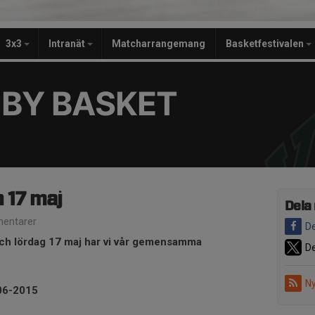
3x3
Intranät
Matcharrangemang
Basketfestivalen
BY BASKET
 17 maj
Dela
entarer
De
h lördag 17 maj har vi vår gemensamma
De
Ny
06-2015