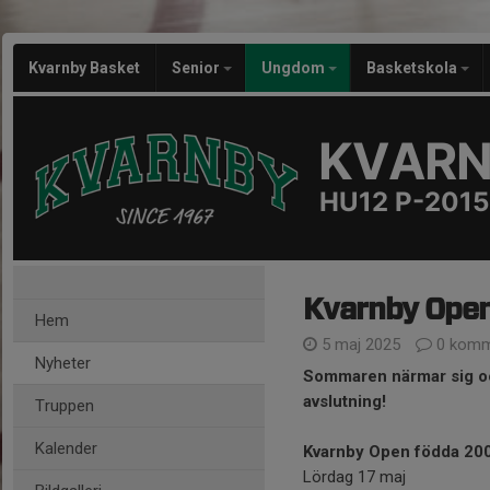
Kvarnby Basket
Senior
Ungdom
Basketskola
KVARN
HU12 P-2015
Kvarnby Open
Hem
5 maj 2025
0 komm
Nyheter
Sommaren närmar sig oc
avslutning!
Truppen
Kalender
Kvarnby Open födda 20
Lördag 17 maj