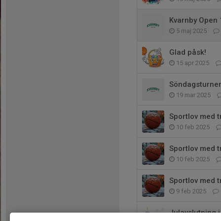
Kvarnby Open 
5 maj 2025
Glad påsk!
15 apr 2025
Söndagsturner
19 mar 2025
Sportlov med t
10 feb 2025
Sportlov med t
10 feb 2025
Sportlov med t
9 feb 2025
Julavslutning 