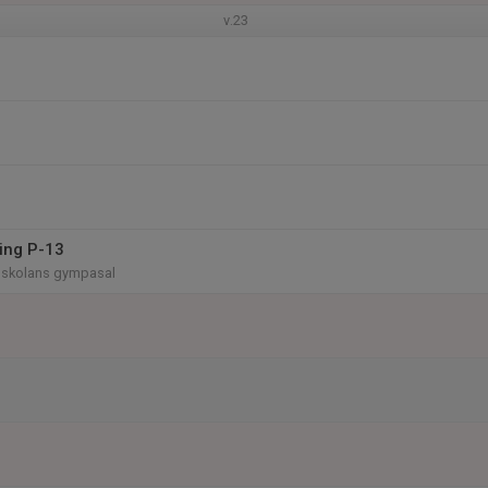
v.23
ing P-13
sskolans gympasal