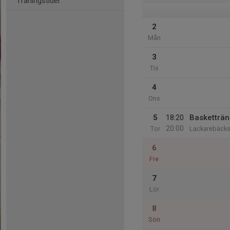
Träningstider
2
Mån
3
Tis
4
Ons
5
18:20
Basketträn
20:00
Tor
Lackarebäck
6
Fre
7
Lör
8
Sön