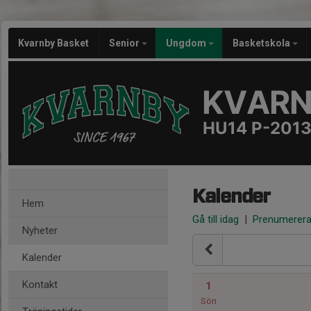
Kvarnby Basket
Senior
Ungdom
Basketskola
KVARN
HU14 P-201
Kalender
Hem
Gå till idag
|
Prenumerer
Nyheter
Kalender
Kontakt
1
Sön