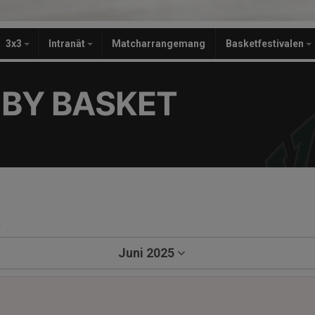
3x3
Intranät
Matcharrangemang
Basketfestivalen
BY BASKET
3
a
Juni 2025