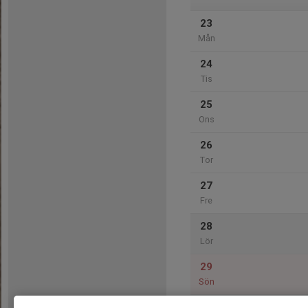
23
Mån
24
Tis
25
Ons
26
Tor
27
Fre
28
Lör
29
Sön