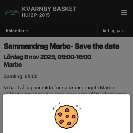
KVARNBY BASKET
HU12 P-2015
Logga in
Kalender
Sammandrag Marbo- Save the date
Lördag 8 nov 2025, 09:00-16:00
Marbo
Samling: 09:00
Vi har två lag anmälda för sammandraget i Marbo.
Vi återkommer med nya kallelser när vi fått information
om tid och plats.