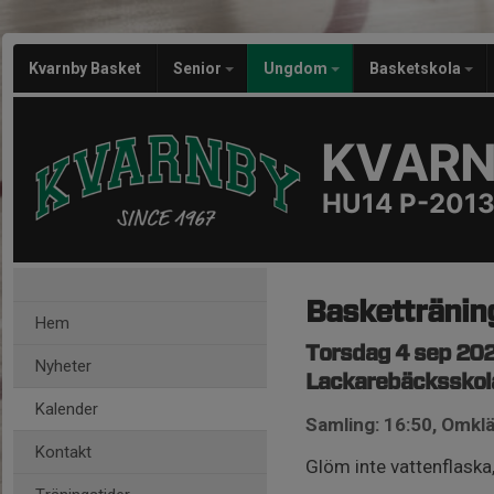
Kvarnby Basket
Senior
Ungdom
Basketskola
KVARN
HU14 P-201
Baskettränin
Hem
Torsdag 4 sep 202
Nyheter
Lackarebäcksskol
Kalender
Samling: 16:50, Omk
Kontakt
Glöm inte vattenflask