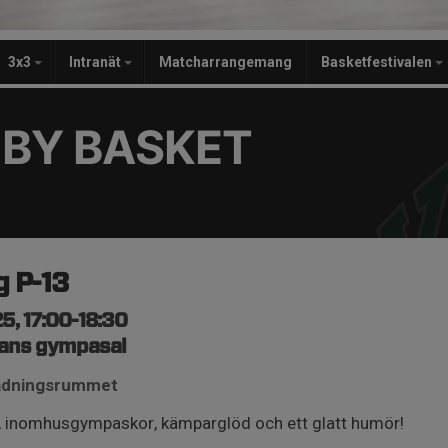
3x3
Intranät
Matcharrangemang
Basketfestivalen
BY BASKET
3
g P-13
5, 17:00-18:30
ans gympasal
lädningsrummet
a, inomhusgympaskor, kämparglöd och ett glatt humör!