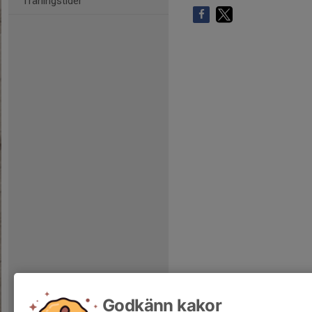
Träningstider
Godkänn kakor